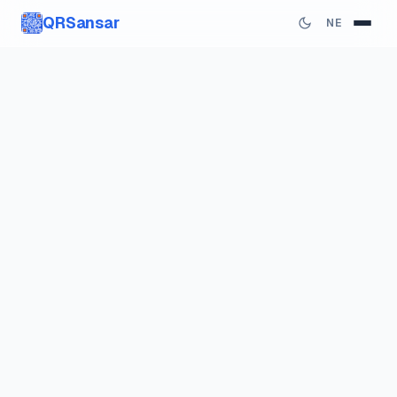
QRSansar
NE