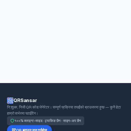
QRSansar
नि:शुल्क, निजी QR कोड जेनेरेटर। सम्पूर्ण प्रक्रिया तपाईंको ब्राउजरमा हुन्छ — कुनै डेटा
हाम्रो सर्भरमा पठाइँदैन।
१००% क्लाइन्ट-साइड · ट्र्याकिङ छैन · साइन-अप छैन
QR बनाउन सुरु गर्नुहोस्