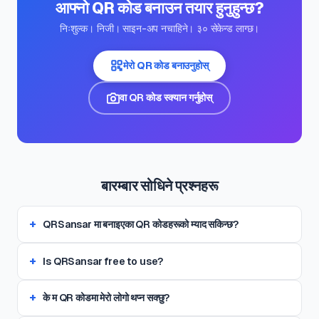
आफ्नो QR कोड बनाउन तयार हुनुहुन्छ?
निःशुल्क। निजी। साइन-अप नचाहिने। ३० सेकेन्ड लाग्छ।
मेरो QR कोड बनाउनुहोस्
वा QR कोड स्क्यान गर्नुहोस्
बारम्बार सोधिने प्रश्नहरू
QRSansar मा बनाइएका QR कोडहरूको म्याद सकिन्छ?
Is QRSansar free to use?
के म QR कोडमा मेरो लोगो थप्न सक्छु?