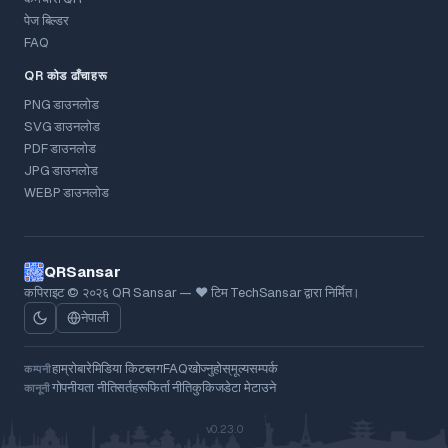
पेज बिल्डर
FAQ
QR कोड ढाँचाहरू
PNG डाउनलोड
SVG डाउनलोड
PDF डाउनलोड
JPG डाउनलोड
WEBP डाउनलोड
QRSansar
कपिराइट © २०२६ QR Sansar — ❤ टिम TechSansar द्वारा निर्मित।
नेपाली
हाम्रोबारे
मिडिया किट
ब्लग
FAQ
खोज्नुहोस्
मूल्य
सम्पर्क
कम्पनी
गोपनीयता नीति
सर्तहरू
फिर्ता नीति
कुकिज
डेटा मेटाउने
कानूनी
v0.23.0