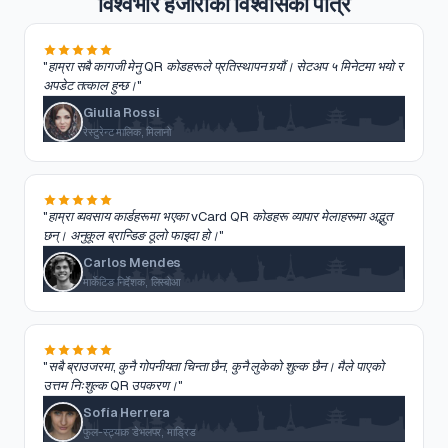
विश्वभरि हजारौंको विश्वासको पात्र
"हाम्रा सबै कागजी मेनु QR कोडहरूले प्रतिस्थापन गर्‍यौं। सेटअप ५ मिनेटमा भयो र
अपडेट तत्काल हुन्छ।"
Giulia Rossi
रेस्टुरेन्ट मालिक, मिलानो
"हाम्रा व्यवसाय कार्डहरूमा भएका vCard QR कोडहरू व्यापार मेलाहरूमा अद्भुत
छन्। अनुकूल ब्रान्डिङ ठूलो फाइदा हो।"
Carlos Mendes
मार्केटिङ निर्देशक, लिस्बोआ
"सबै ब्राउजरमा, कुनै गोपनीयता चिन्ता छैन, कुनै लुकेको शुल्क छैन। मैले पाएको
उत्तम निःशुल्क QR उपकरण।"
Sofía Herrera
फुल-स्ट्याक डेभलपर, माड्रिड