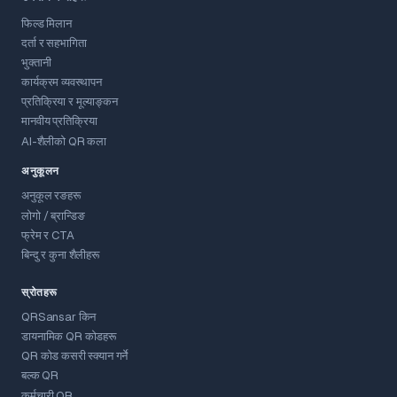
फिल्ड मिलान
दर्ता र सहभागिता
भुक्तानी
कार्यक्रम व्यवस्थापन
प्रतिक्रिया र मूल्याङ्कन
मानवीय प्रतिक्रिया
AI-शैलीको QR कला
अनुकूलन
अनुकूल रङहरू
लोगो / ब्रान्डिङ
फ्रेम र CTA
बिन्दु र कुना शैलीहरू
स्रोतहरू
QRSansar किन
डायनामिक QR कोडहरू
QR कोड कसरी स्क्यान गर्ने
बल्क QR
कर्मचारी QR