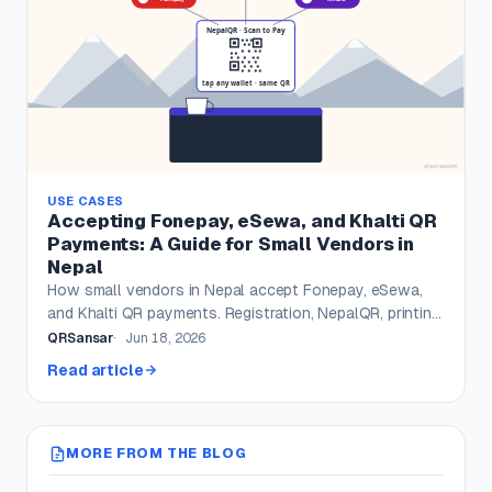
USE CASES
Accepting Fonepay, eSewa, and Khalti QR
Payments: A Guide for Small Vendors in
Nepal
How small vendors in Nepal accept Fonepay, eSewa,
and Khalti QR payments. Registration, NepalQR, printing,
troubleshooting, and settlement timelines.
QRSansar
Jun 18, 2026
Read article
MORE FROM THE BLOG