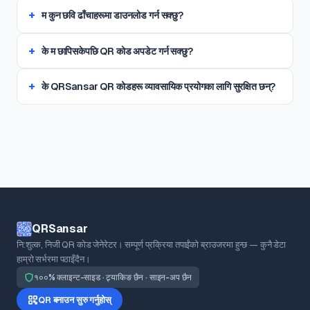
म कुन छवि ढाँचाहरूमा डाउनलोड गर्न सक्छु?
के म छापिसकेपछि QR कोड अपडेट गर्न सक्छु?
के QRSansar QR कोडहरू व्यावसायिक प्रयोगका लागि सुरक्षित छन्?
QRSansar
नि:शुल्क, निजी QR कोड जेनेरेटर। सम्पूर्ण प्रक्रिया तपाईंको ब्राउजरमा हुन्छ — कुनै डेटा
हाम्रो सर्भरमा पठाइँदैन।
१००% क्लाइन्ट-साइड · ट्र्याकिङ छैन · साइन-अप छैन
QR बनाउन सुरु गर्नुहोस्