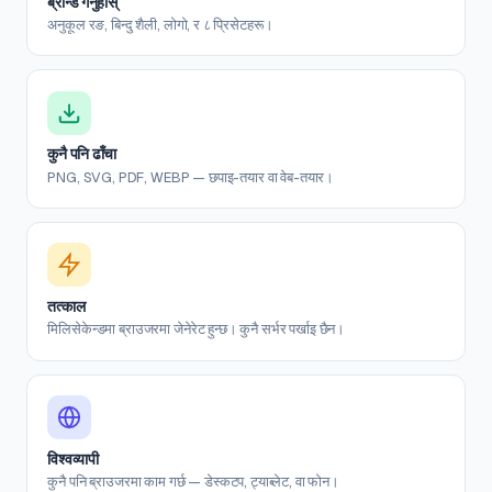
ब्रान्ड गर्नुहोस्
अनुकूल रङ, बिन्दु शैली, लोगो, र ८ प्रिसेटहरू।
कुनै पनि ढाँचा
PNG, SVG, PDF, WEBP — छपाइ-तयार वा वेब-तयार।
तत्काल
मिलिसेकेन्डमा ब्राउजरमा जेनेरेट हुन्छ। कुनै सर्भर पर्खाइ छैन।
विश्वव्यापी
कुनै पनि ब्राउजरमा काम गर्छ — डेस्कटप, ट्याब्लेट, वा फोन।