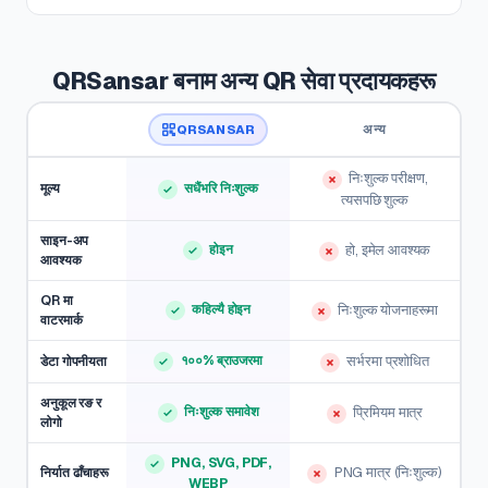
QRSansar बनाम अन्य QR सेवा प्रदायकहरू
QRSANSAR
अन्य
निःशुल्क परीक्षण,
मूल्य
सधैंभरि निःशुल्क
त्यसपछि शुल्क
साइन-अप
होइन
हो, इमेल आवश्यक
आवश्यक
QR मा
कहिल्यै होइन
निःशुल्क योजनाहरूमा
वाटरमार्क
१००% ब्राउजरमा
सर्भरमा प्रशोधित
डेटा गोपनीयता
अनुकूल रङ र
निःशुल्क समावेश
प्रिमियम मात्र
लोगो
PNG, SVG, PDF,
PNG मात्र (निःशुल्क)
निर्यात ढाँचाहरू
WEBP