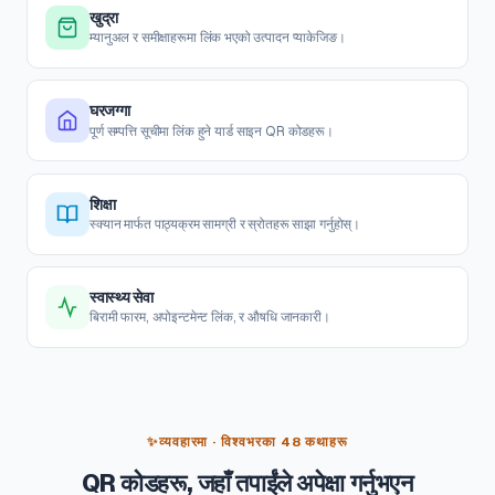
खुद्रा
म्यानुअल र समीक्षाहरूमा लिंक भएको उत्पादन प्याकेजिङ।
घरजग्गा
पूर्ण सम्पत्ति सूचीमा लिंक हुने यार्ड साइन QR कोडहरू।
शिक्षा
स्क्यान मार्फत पाठ्यक्रम सामग्री र स्रोतहरू साझा गर्नुहोस्।
स्वास्थ्य सेवा
बिरामी फारम, अपोइन्टमेन्ट लिंक, र औषधि जानकारी।
✨
व्यवहारमा · विश्वभरका 48 कथाहरू
QR कोडहरू, जहाँ तपाईंले अपेक्षा गर्नुभएन