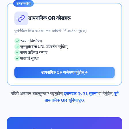
सम्पादनयोग्य
डायनामिक QR कोडहरू
पुनर्निर्देशन लिंक मार्फत गन्तव्य कहिल्यै पनि अपडेट गर्नुहोस्।
स्क्यान विश्लेषण
जुनसुकै बेला URL परिवर्तन गर्नुहोस्
समय तालिका र म्याद
पासवर्ड सुरक्षा
डायनामिक QR अन्वेषण गर्नुहोस् →
गहिरो अध्ययन चाहनुहुन्छ? पढ्नुहोस्
इमानदार २०२६ तुलना
वा हेर्नुहोस्
पूर्ण
डायनामिक QR सुविधा पृष्ठ
.