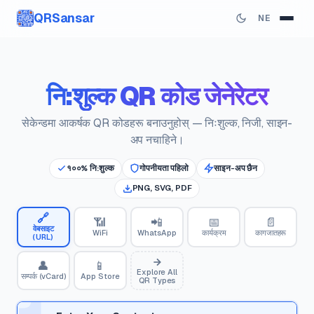
QRSansar
NE
नि:शुल्क QR कोड जेनेरेटर
सेकेन्डमा आकर्षक QR कोडहरू बनाउनुहोस् — निःशुल्क, निजी, साइन-
अप नचाहिने।
१००% नि:शुल्क
गोपनीयता पहिलो
साइन-अप छैन
PNG, SVG, PDF
🔗
📶
📲
📅
📄
वेबसाइट
WiFi
WhatsApp
कार्यक्रम
कागजातहरू
(URL)
👤
📱
Explore All
सम्पर्क (vCard)
App Store
QR Types