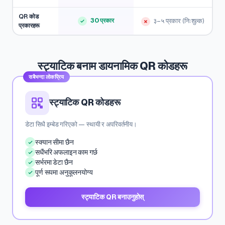
QR कोड
30 प्रकार
३–५ प्रकार (निःशुल्क)
प्रकारहरू
स्ट्याटिक बनाम डायनामिक QR कोडहरू
सबैभन्दा लोकप्रिय
स्ट्याटिक QR कोडहरू
डेटा सिधै इम्बेड गरिएको — स्थायी र अपरिवर्तनीय।
स्क्यान सीमा छैन
सधैंभरि अफलाइन काम गर्छ
सर्भरमा डेटा छैन
पूर्ण रूपमा अनुकूलनयोग्य
स्ट्याटिक QR बनाउनुहोस्