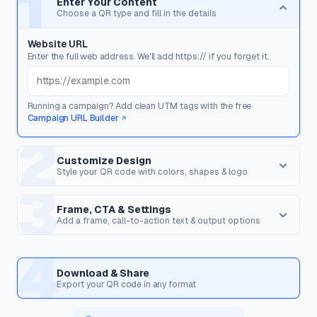
1
Enter Your Content
Choose a QR type and fill in the details
Website URL
Enter the full web address. We'll add https:// if you forget it.
Running a campaign? Add clean UTM tags with the free
Campaign URL Builder
2
Customize Design
Style your QR code with colors, shapes & logo
3
Dot Style
Corner Square
Shape of the data pixels.
Shape of the 3 finder patterns.
Frame, CTA & Settings
Add a frame, call-to-action text & output options
FRAME & CALL TO ACTION
4
Corner Dot
QR Shape
Frame Style
Inner dots inside corners.
Overall shape of the QR code.
Download & Share
Wrap the QR code in a frame with optional text to encourage
Export your QR code in any format
scanning.
Templates