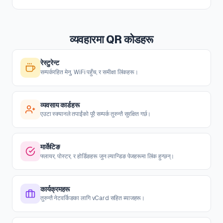
व्यवहारमा QR कोडहरू
रेस्टुरेन्ट
सम्पर्करहित मेनु, WiFi पहुँच, र समीक्षा लिंकहरू।
व्यवसाय कार्डहरू
एउटा स्क्यानले तपाईंको पूरै सम्पर्क तुरुन्तै सुरक्षित गर्छ।
मार्केटिङ
फ्लायर, पोस्टर, र होर्डिङहरू जुन ल्यान्डिङ पेजहरूमा लिंक हुन्छन्।
कार्यक्रमहरू
तुरुन्तै नेटवर्किङका लागि vCard सहित ब्याजहरू।