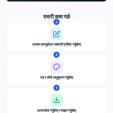
Dots
Corner Square
#000000
#000000
यसरी काम गर्छ
100%
100%
1
Corner Dot
Background
#000000
#ffffff
100%
100%
प्रकार छान्नुहोस् र सामग्री प्रविष्ट गर्नुहोस्
Transparent background
(PNG, WEBP, SVG only)
Logo / Image
2
Free account
Place a logo at the center of the QR code. Error correction is
automatically set to High when a logo is added.
Create a free account
to upload a logo — no credit card, no
paywall.
रङ र लोगो अनुकूलन गर्नुहोस्
3
डाउनलोड गर्नुहोस् र साझा गर्नुहोस्