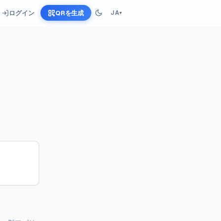
ログイン
QRを生成
JA
▾