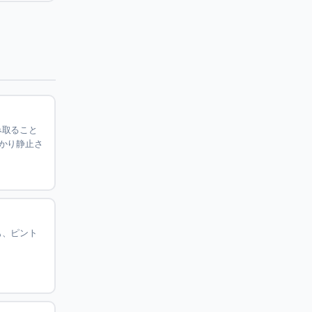
み取ること
かり静止さ
も、ピント