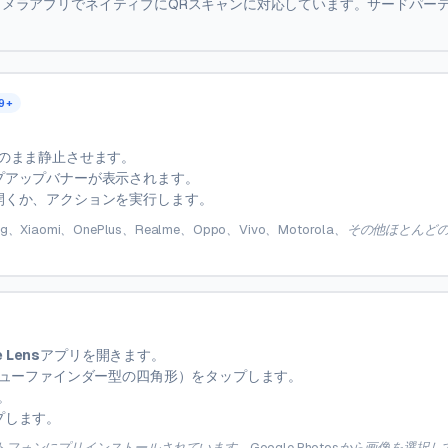
降では、カメラアプリでネイティブにQRスキャンに対応しています。サードパー
9+
そのまま静止させます。
プアップバナーが表示されます。
開くか、アクションを実行します。
g、Xiaomi、OnePlus、Realme、Oppo、Vivo、Motorola、その他ほとんどのA
 Lens
アプリを開きます。
ューファインダー型の四角形）をタップします。
。
プします。
マートフォンにプリインストールされています。Google Photosから画像を選択して