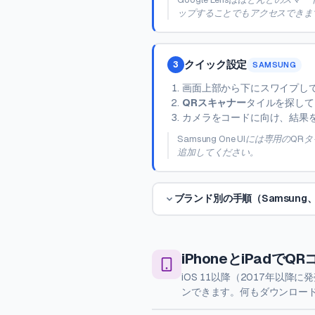
ップすることでもアクセスできま
クイック設定
3
SAMSUNG
画面上部から下にスワイプし
QRスキャナー
タイルを探して
カメラをコードに向け、結果
Samsung One UIには専
追加してください。
ブランド別の手順（Samsung、Xi
iPhoneとiPadで
iOS 11以降（2017年以降
ンできます。何もダウンロー