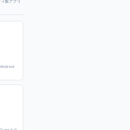
ティ製アプリ
ndroid
Lensをタ