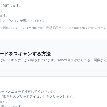
に保存します。
す。
ます。
類似の）オプションが表示されます。
 16+で動作します。古いiPhoneでは、代替手段としてGoogle Lensまたはショー
QRコードをスキャンする方法
ws 11にはQRスキャナーが内蔵されています。Webカメラがなくても、画像か
。
タートメニューで検索してください）。
（四角形のグリッドアイコン）をクリックします。
けます。
に表示されます。