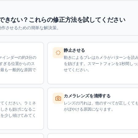
ンできない？これらの修正方法を試してください
動作させるための簡単な解決策。
静止させる
ァインダーの約3分の
動きによるブレはカメラがパターンを読
すぎる位置からのス
を妨げます。スマートフォンを1秒間しっ
る最も一般的な原因で
せてください。
カメラレンズを清掃する
してください。ラミネ
レンズの汚れは、他のすべてが正しくて
ぶしさも妨げになるこ
がぼやける原因になります。
ンを少し傾けてみてく