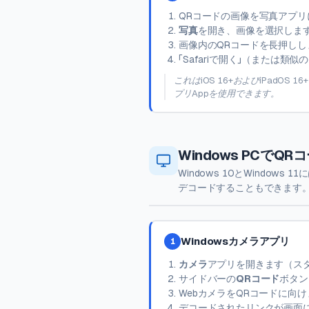
QRコードの画像を写真アプリ
写真
を開き、画像を選択しま
画像内のQRコードを長押しし
「Safariで開く」（または
これはiOS 16+およびiPadOS
プリAppを使用できます。
Windows PCで
Windows 10とWindo
デコードすることもできます
Windowsカメラアプリ
1
カメラ
アプリを開きます（ス
サイドバーの
QRコード
ボタン
WebカメラをQRコードに向
デコードされたリンクが画面