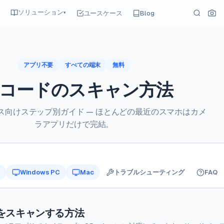
ソリューション
ユースケース
Blog
▾
アプリ不要
すべての端末
無料
Rコードのスキャン方法
ス向けステップ別ガイド — ほとんどの最近のスマホはカメ
ラアプリだけで完結。
Windows PC
Mac
トラブルシューティング
FAQ
ードをスキャンする方法