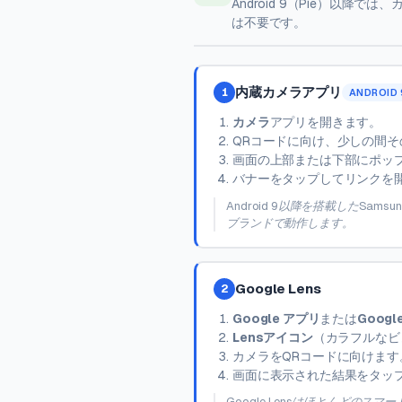
Android 9（Pie）以
は不要です。
内蔵カメラアプリ
1
ANDROID 
カメラ
アプリを開きます。
QRコードに向け、少しの間
画面の上部または下部にポッ
バナーをタップしてリンクを
Android 9以降を搭載したSamsun
ブランドで動作します。
Google Lens
2
Google アプリ
または
Google
Lensアイコン
（カラフルなビ
カメラをQRコードに向けます
画面に表示された結果をタッ
Google Lensはほとんどのス