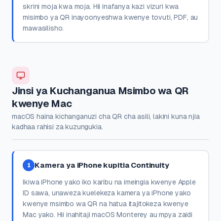
skrini moja kwa moja. Hii inafanya kazi vizuri kwa
misimbo ya QR inayoonyeshwa kwenye tovuti, PDF, au
mawasilisho.
Jinsi ya Kuchanganua Msimbo wa QR
kwenye Mac
macOS haina kichanganuzi cha QR cha asili, lakini kuna njia
kadhaa rahisi za kuzungukia.
Kamera ya iPhone kupitia Continuity
1
Ikiwa iPhone yako iko karibu na imeingia kwenye Apple
ID sawa, unaweza kuelekeza kamera ya iPhone yako
kwenye msimbo wa QR na hatua itajitokeza kwenye
Mac yako. Hii inahitaji macOS Monterey au mpya zaidi