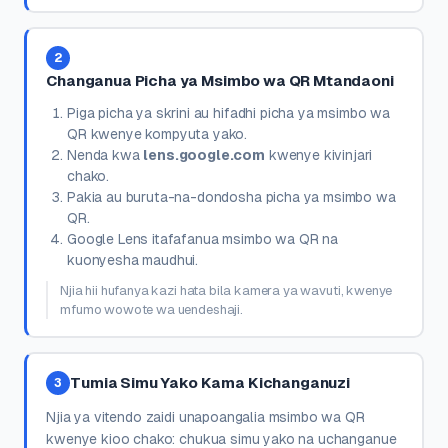
2
Changanua Picha ya Msimbo wa QR Mtandaoni
Piga picha ya skrini au hifadhi picha ya msimbo wa
QR kwenye kompyuta yako.
Nenda kwa
lens.google.com
kwenye kivinjari
chako.
Pakia au buruta-na-dondosha picha ya msimbo wa
QR.
Google Lens itafafanua msimbo wa QR na
kuonyesha maudhui.
Njia hii hufanya kazi hata bila kamera ya wavuti, kwenye
mfumo wowote wa uendeshaji.
Tumia Simu Yako Kama Kichanganuzi
3
Njia ya vitendo zaidi unapoangalia msimbo wa QR
kwenye kioo chako: chukua simu yako na uchanganue