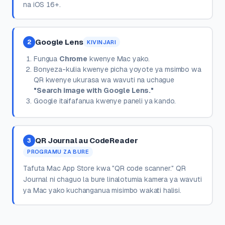
na iOS 16+.
Google Lens
2
KIVINJARI
Fungua
Chrome
kwenye Mac yako.
Bonyeza-kulia kwenye picha yoyote ya msimbo wa
QR kwenye ukurasa wa wavuti na uchague
"Search image with Google Lens."
Google itaifafanua kwenye paneli ya kando.
QR Journal au CodeReader
3
PROGRAMU ZA BURE
Tafuta Mac App Store kwa "QR code scanner." QR
Journal ni chaguo la bure linalotumia kamera ya wavuti
ya Mac yako kuchanganua misimbo wakati halisi.