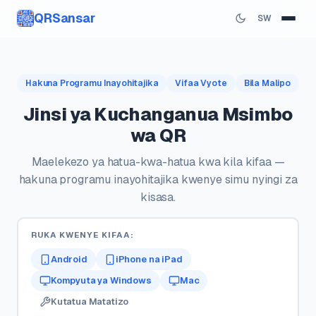
QRSansar
SW
Hakuna Programu Inayohitajika
Vifaa Vyote
Bila Malipo
Jinsi ya Kuchanganua Msimbo
wa QR
Maelekezo ya hatua-kwa-hatua kwa kila kifaa —
hakuna programu inayohitajika kwenye simu nyingi za
kisasa.
RUKA KWENYE KIFAA:
Android
iPhone na iPad
Kompyuta ya Windows
Mac
Kutatua Matatizo