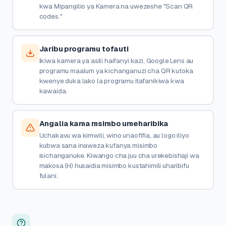
kwa Mipangilio ya Kamera na uwezeshe "Scan QR
codes."
Jaribu programu tofauti
Ikiwa kamera ya asili haifanyi kazi, Google Lens au
programu maalum ya kichanganuzi cha QR kutoka
kwenye duka lako la programu itafanikiwa kwa
kawaida.
Angalia kama msimbo umeharibika
Uchakavu wa kimwili, wino unaofifia, au logo iliyo
kubwa sana inaweza kufanya misimbo
isichanganuke. Kiwango cha juu cha urekebishaji wa
makosa (H) husaidia misimbo kustahimili uharibifu
fulani.