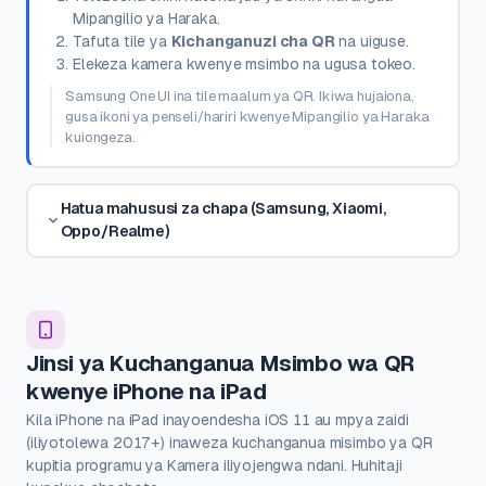
Mipangilio ya Haraka.
Tafuta tile ya
Kichanganuzi cha QR
na uiguse.
Elekeza kamera kwenye msimbo na ugusa tokeo.
Samsung One UI ina tile maalum ya QR. Ikiwa hujaiona,
gusa ikoni ya penseli/hariri kwenye Mipangilio ya Haraka
kuiongeza.
Hatua mahususi za chapa (Samsung, Xiaomi,
Oppo/Realme)
Jinsi ya Kuchanganua Msimbo wa QR
kwenye iPhone na iPad
Kila iPhone na iPad inayoendesha iOS 11 au mpya zaidi
(iliyotolewa 2017+) inaweza kuchanganua misimbo ya QR
kupitia programu ya Kamera iliyojengwa ndani. Huhitaji