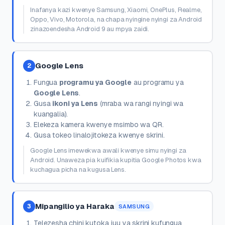
Inafanya kazi kwenye Samsung, Xiaomi, OnePlus, Realme,
Oppo, Vivo, Motorola, na chapa nyingine nyingi za Android
zinazoendesha Android 9 au mpya zaidi.
Google Lens
2
Fungua
programu ya Google
au programu ya
Google Lens
.
Gusa
ikoni ya Lens
(mraba wa rangi nyingi wa
kuangalia).
Elekeza kamera kwenye msimbo wa QR.
Gusa tokeo linalojitokeza kwenye skrini.
Google Lens imewekwa awali kwenye simu nyingi za
Android. Unaweza pia kuifikia kupitia Google Photos kwa
kuchagua picha na kugusa Lens.
Mipangilio ya Haraka
3
SAMSUNG
Telezesha chini kutoka juu ya skrini kufungua