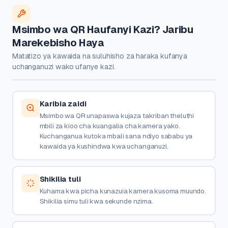
Msimbo wa QR Haufanyi Kazi? Jaribu
Marekebisho Haya
Matatizo ya kawaida na suluhisho za haraka kufanya
uchanganuzi wako ufanye kazi.
Karibia zaidi
Msimbo wa QR unapaswa kujaza takriban theluthi
mbili za kioo cha kuangalia cha kamera yako.
Kuchanganua kutoka mbali sana ndiyo sababu ya
kawaida ya kushindwa kwa uchanganuzi.
Shikilia tuli
Kuhama kwa picha kunazuia kamera kusoma muundo.
Shikilia simu tuli kwa sekunde nzima.