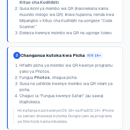
Kituo cha Kudhibiti
.
Gusa ikoni ya msimbo wa QR (inaonekana kama
muundo mdogo wa QR). Ikiwa hujaiona, nenda kwa
Mipangilio > Kituo cha Kudhibiti na uongeze "Code
Scanner."
Elekeza kwenye msimbo wa QR na ugonge tokeo.
Changanua kutoka kwa Picha
3
IOS 16+
Hifadhi picha ya msimbo wa QR kwenye programu
yako ya Photos.
Fungua
Photos
, chagua picha.
Gusa na ushikilie kwenye msimbo wa QR ndani ya
picha.
Chaguo la "Fungua kwenye Safari" (au sawa)
litajitokeza.
Hii inafanya kazi kwenye iOS 16+ na iPadOS 16+. iPhone
za zamani zinaweza kutumia Google Lens au programu
ya Shortcuts kama mbadala.