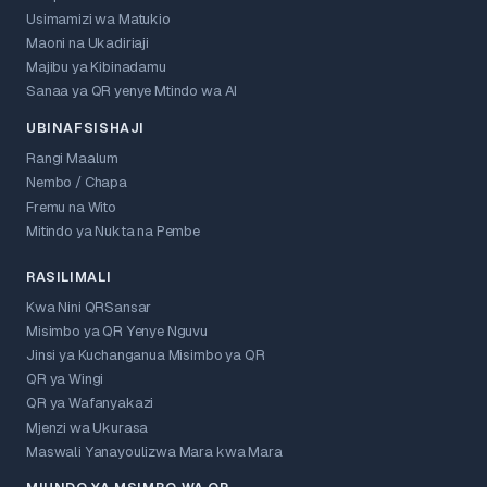
Usimamizi wa Matukio
Maoni na Ukadiriaji
Majibu ya Kibinadamu
Sanaa ya QR yenye Mtindo wa AI
UBINAFSISHAJI
Rangi Maalum
Nembo / Chapa
Fremu na Wito
Mitindo ya Nukta na Pembe
RASILIMALI
Kwa Nini QRSansar
Misimbo ya QR Yenye Nguvu
Jinsi ya Kuchanganua Misimbo ya QR
QR ya Wingi
QR ya Wafanyakazi
Mjenzi wa Ukurasa
Maswali Yanayoulizwa Mara kwa Mara