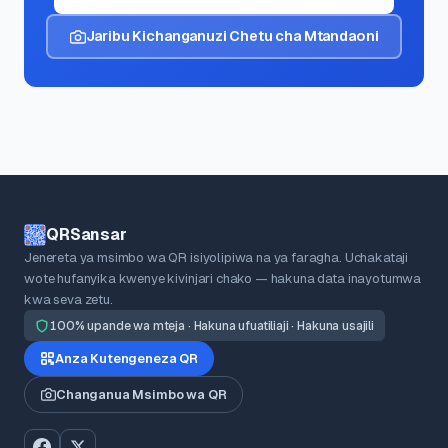
Jaribu Kichanganuzi Chetu cha Mtandaoni
QRSansar
Jenereta ya msimbo wa QR isiyolipiwa na ya faragha. Uchakataji
wote hufanyika kwenye kivinjari chako — hakuna data inayotumwa
kwa seva zetu.
100% upande wa mteja · Hakuna ufuatiliaji · Hakuna usajili
Anza Kutengeneza QR
Changanua Msimbo wa QR