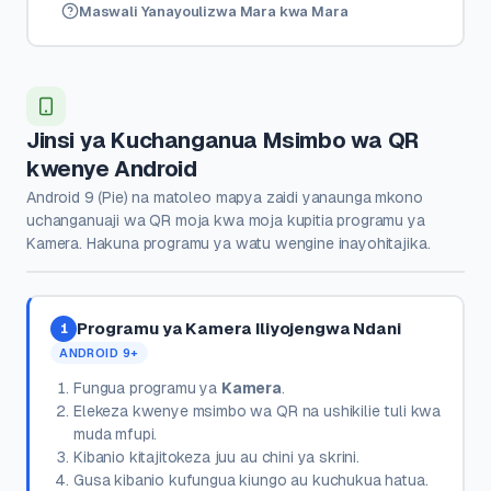
Maswali Yanayoulizwa Mara kwa Mara
Jinsi ya Kuchanganua Msimbo wa QR
kwenye Android
Android 9 (Pie) na matoleo mapya zaidi yanaunga mkono
uchanganuaji wa QR moja kwa moja kupitia programu ya
Kamera. Hakuna programu ya watu wengine inayohitajika.
Programu ya Kamera Iliyojengwa Ndani
1
ANDROID 9+
Fungua programu ya
Kamera
.
Elekeza kwenye msimbo wa QR na ushikilie tuli kwa
muda mfupi.
Kibanio kitajitokeza juu au chini ya skrini.
Gusa kibanio kufungua kiungo au kuchukua hatua.