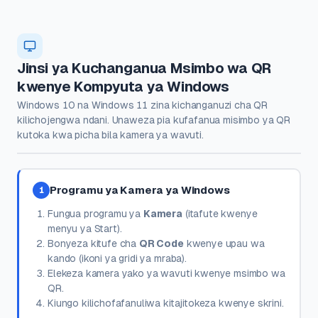
Jinsi ya Kuchanganua Msimbo wa QR
kwenye Kompyuta ya Windows
Windows 10 na Windows 11 zina kichanganuzi cha QR
kilichojengwa ndani. Unaweza pia kufafanua misimbo ya QR
kutoka kwa picha bila kamera ya wavuti.
Programu ya Kamera ya Windows
1
Fungua programu ya
Kamera
(itafute kwenye
menyu ya Start).
Bonyeza kitufe cha
QR Code
kwenye upau wa
kando (ikoni ya gridi ya mraba).
Elekeza kamera yako ya wavuti kwenye msimbo wa
QR.
Kiungo kilichofafanuliwa kitajitokeza kwenye skrini.