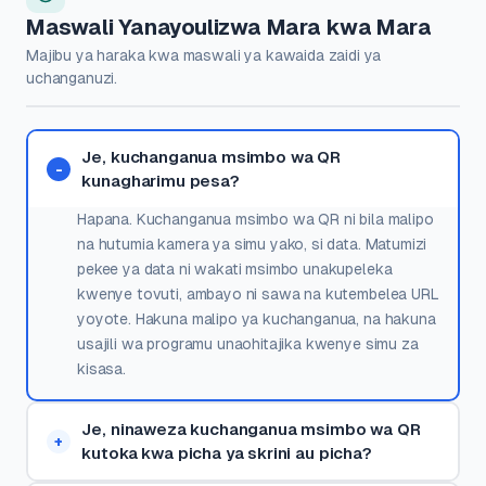
Maswali Yanayoulizwa Mara kwa Mara
Majibu ya haraka kwa maswali ya kawaida zaidi ya
uchanganuzi.
Je, kuchanganua msimbo wa QR
kunagharimu pesa?
Hapana. Kuchanganua msimbo wa QR ni bila malipo
na hutumia kamera ya simu yako, si data. Matumizi
pekee ya data ni wakati msimbo unakupeleka
kwenye tovuti, ambayo ni sawa na kutembelea URL
yoyote. Hakuna malipo ya kuchanganua, na hakuna
usajili wa programu unaohitajika kwenye simu za
kisasa.
Je, ninaweza kuchanganua msimbo wa QR
kutoka kwa picha ya skrini au picha?