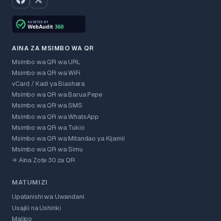
AINA ZA MSIMBO WA QR
Msimbo wa QR wa URL
Msimbo wa QR wa WiFi
vCard / Kadi ya Biashara
Msimbo wa QR wa Barua Pepe
Msimbo wa QR wa SMS
Msimbo wa QR wa WhatsApp
Msimbo wa QR wa Tukio
Msimbo wa QR wa Mitandao ya Kijamii
Msimbo wa QR wa Simu
→ Aina Zote 30 za QR
MATUMIZI
Upatanishi wa Uwandani
Usajili na Ushiriki
Malipo