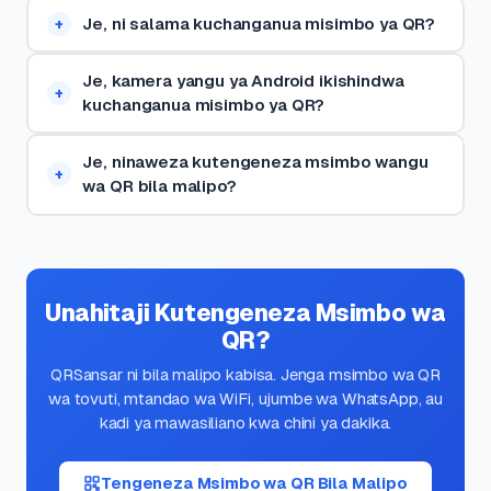
Je, ni salama kuchanganua misimbo ya QR?
Je, kamera yangu ya Android ikishindwa
kuchanganua misimbo ya QR?
Je, ninaweza kutengeneza msimbo wangu
wa QR bila malipo?
Unahitaji Kutengeneza Msimbo wa
QR?
QRSansar ni bila malipo kabisa. Jenga msimbo wa QR
wa tovuti, mtandao wa WiFi, ujumbe wa WhatsApp, au
kadi ya mawasiliano kwa chini ya dakika.
Tengeneza Msimbo wa QR Bila Malipo