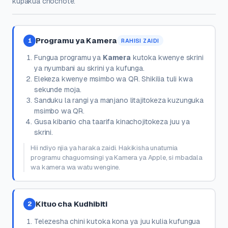
kupakua chochote.
Programu ya Kamera
1
RAHISI ZAIDI
Fungua programu ya
Kamera
kutoka kwenye skrini
ya nyumbani au skrini ya kufunga.
Elekeza kwenye msimbo wa QR. Shikilia tuli kwa
sekunde moja.
Sanduku la rangi ya manjano litajitokeza kuzunguka
msimbo wa QR.
Gusa kibanio cha taarifa kinachojitokeza juu ya
skrini.
Hii ndiyo njia ya haraka zaidi. Hakikisha unatumia
programu chaguomsingi ya Kamera ya Apple, si mbadala
wa kamera wa watu wengine.
Kituo cha Kudhibiti
2
Telezesha chini kutoka kona ya juu kulia kufungua