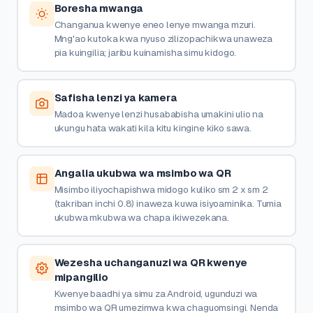
Boresha mwanga
Changanua kwenye eneo lenye mwanga mzuri.
Mng'ao kutoka kwa nyuso zilizopachikwa unaweza
pia kuingilia; jaribu kuinamisha simu kidogo.
Safisha lenzi ya kamera
Madoa kwenye lenzi husababisha umakini ulio na
ukungu hata wakati kila kitu kingine kiko sawa.
Angalia ukubwa wa msimbo wa QR
Misimbo iliyochapishwa midogo kuliko sm 2 x sm 2
(takriban inchi 0.8) inaweza kuwa isiyoaminika. Tumia
ukubwa mkubwa wa chapa ikiwezekana.
Wezesha uchanganuzi wa QR kwenye
mipangilio
Kwenye baadhi ya simu za Android, ugunduzi wa
msimbo wa QR umezimwa kwa chaguomsingi. Nenda