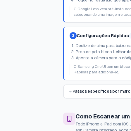
O Google Lens vem pré-instalado
selecionando uma imagem e toca
Configurações Rápidas
3
Deslize de cima para baixo na
Procure pelo bloco
Leitor d
Aponte a câmera para o códi
O Samsung One UI tem um bloco de
Rápidas para adicioná-lo.
Passos específicos por mar
Como Escanear um 
Todo iPhone e iPad com iOS 
app Câmera integrado. Você n