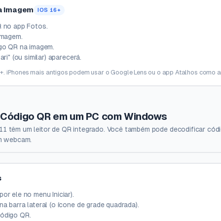
ma Imagem
IOS 16+
 no app Fotos.
imagem.
go QR na imagem.
ri" (ou similar) aparecerá.
+. iPhones mais antigos podem usar o Google Lens ou o app Atalhos como al
 Código QR em um PC com Windows
 têm um leitor de QR integrado. Você também pode decodificar cód
em webcam.
s
or ele no menu Iniciar).
na barra lateral (o ícone de grade quadrada).
ódigo QR.