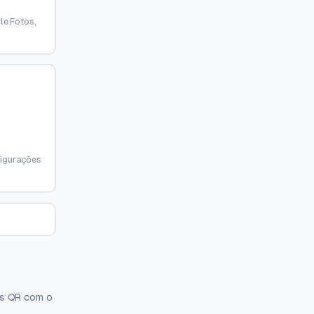
le Fotos,
figurações
os QR com o