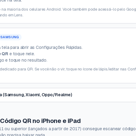
 na maioria dos celulares Android. Você também pode acessá-lo pelo Goog
ndo em Lens.
SAMSUNG
 tela para abrir as Configurações Rápidas.
e QR
e toque nele.
go e toque no resultado.
dicado para QR. Se você não o vir, toque no ícone de lápis/editar nas Con
ca (Samsung, Xiaomi, Oppo/Realme)
Código QR no iPhone e iPad
11 ou superior (lançados a partir de 2017) consegue escanear códig
ão precisa baixar nada.