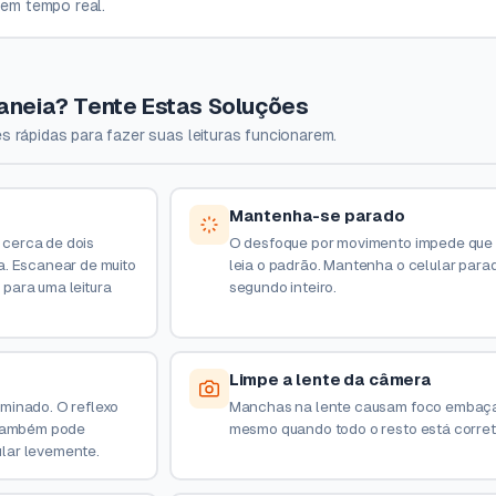
em tempo real.
aneia? Tente Estas Soluções
rápidas para fazer suas leituras funcionarem.
Mantenha-se parado
cerca de dois
O desfoque por movimento impede que
a. Escanear de muito
leia o padrão. Mantenha o celular para
para uma leitura
segundo inteiro.
Limpe a lente da câmera
minado. O reflexo
Manchas na lente causam foco embaç
s também pode
mesmo quando todo o resto está corret
lular levemente.