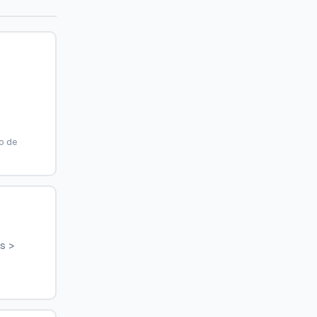
o de
s >