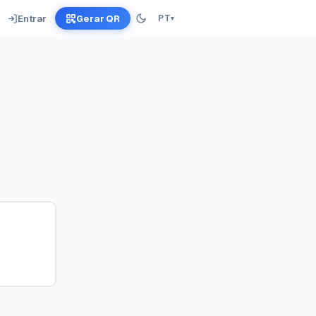
Entrar
Gerar QR
PT
▾