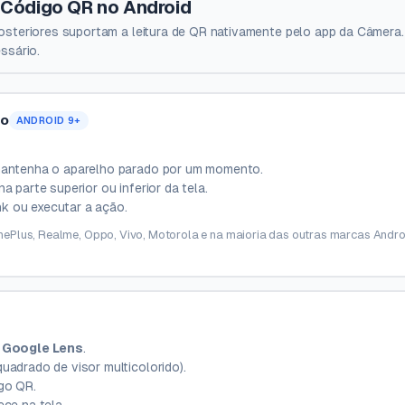
Código QR no Android
posteriores suportam a leitura de QR nativamente pelo app da Câmer
ssário.
do
ANDROID 9+
mantenha o aparelho parado por um momento.
 parte superior ou inferior da tela.
ink ou executar a ação.
ePlus, Realme, Oppo, Vivo, Motorola e na maioria das outras marcas Andr
p
Google Lens
.
quadrado de visor multicolorido).
go QR.
ce na tela.