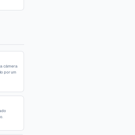
 a câmera
do por um
ado
o.