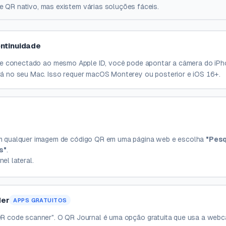
 QR nativo, mas existem várias soluções fáceis.
ontinuidade
o e conectado ao mesmo Apple ID, você pode apontar a câmera do iPh
á no seu Mac. Isso requer macOS Monterey ou posterior e iOS 16+.
em qualquer imagem de código QR em uma página web e escolha
"Pesq
s"
.
el lateral.
der
APPS GRATUITOS
R code scanner". O QR Journal é uma opção gratuita que usa a web