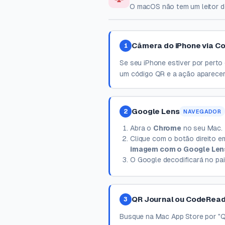
O macOS não tem um leitor de
Câmera do iPhone via C
1
Se seu iPhone estiver por pert
um código QR e a ação aparecer
Google Lens
2
NAVEGADOR
Abra o
Chrome
no seu Mac.
Clique com o botão direito 
imagem com o Google Len
O Google decodificará no pain
QR Journal ou CodeRea
3
Busque na Mac App Store por "Q