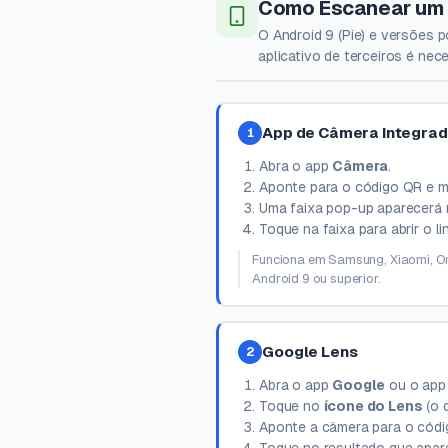
Como Escanear um 
O Android 9 (Pie) e versões 
aplicativo de terceiros é nece
App de Câmera Integra
1
Abra o app
Câmera
.
Aponte para o código QR e 
Uma faixa pop-up aparecerá na
Toque na faixa para abrir o l
Funciona em Samsung, Xiaomi, On
Android 9 ou superior.
Google Lens
2
Abra o app
Google
ou o ap
Toque no
ícone do Lens
(o 
Aponte a câmera para o códi
Toque no resultado que apare