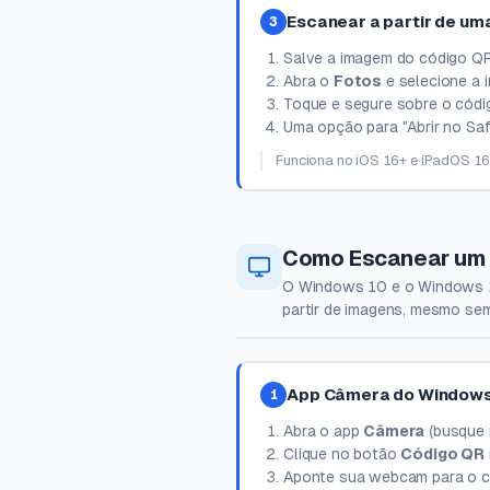
Escanear a partir de u
3
Salve a imagem do código QR
Abra o
Fotos
e selecione a 
Toque e segure sobre o códi
Uma opção para "Abrir no Safa
Funciona no iOS 16+ e iPadOS 16
Como Escanear um
O Windows 10 e o Windows 11
partir de imagens, mesmo s
App Câmera do Window
1
Abra o app
Câmera
(busque p
Clique no botão
Código QR
Aponte sua webcam para o c