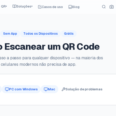
e QR
Soluções
Casos de uso
Blog
▾
▾
Sem App
Todos os Dispositivos
Grátis
 Escanear um QR Code
sso a passo para qualquer dispositivo — na maioria dos
celulares modernos não precisa de app.
PC com Windows
Mac
Solução de problemas