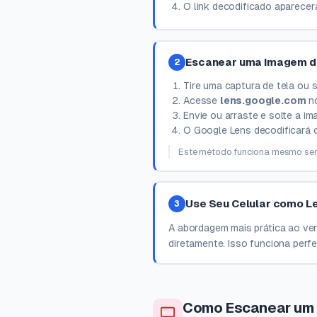
O link decodificado aparecerá
Escanear uma Imagem de
2
Tire uma captura de tela ou
Acesse
lens.google.com
no
Envie ou arraste e solte a i
O Google Lens decodificará 
Este método funciona mesmo sem
Use Seu Celular como Le
3
A abordagem mais prática ao ver
diretamente. Isso funciona perf
Como Escanear um