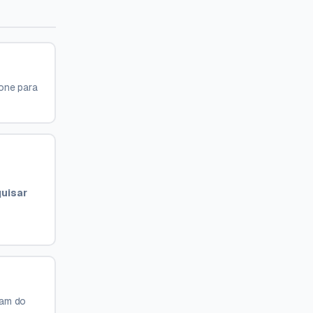
one para
uisar
cam do