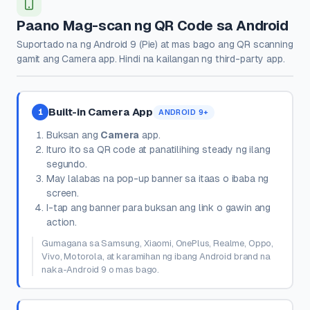
Paano Mag-scan ng QR Code sa Android
Suportado na ng Android 9 (Pie) at mas bago ang QR scanning
gamit ang Camera app. Hindi na kailangan ng third-party app.
Built-in Camera App
1
ANDROID 9+
Buksan ang
Camera
app.
Ituro ito sa QR code at panatilihing steady ng ilang
segundo.
May lalabas na pop-up banner sa itaas o ibaba ng
screen.
I-tap ang banner para buksan ang link o gawin ang
action.
Gumagana sa Samsung, Xiaomi, OnePlus, Realme, Oppo,
Vivo, Motorola, at karamihan ng ibang Android brand na
naka-Android 9 o mas bago.