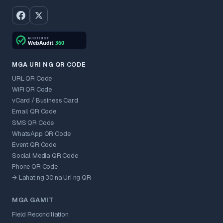
MGA URI NG QR CODE
URL QR Code
WiFi QR Code
vCard / Business Card
Email QR Code
SMS QR Code
WhatsApp QR Code
Event QR Code
Social Media QR Code
Phone QR Code
→ Lahat ng 30 na Uri ng QR
MGA GAMIT
Field Reconciliation