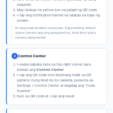
segundo.
May lalabas na yellow box sa paligid ng QR code.
I-tap ang notification banner na lalabas sa itaas ng
screen.
Ito ang pinakamabilis na paraan. Siguraduhing default
Apple Camera app ang ginagamit mo, hindi third-party
camera replacement.
Control Center
2
I-swipe pababa mula sa top-right corner para
buksan ang
Control Center
.
I-tap ang QR code icon (mukhang maliit na QR
pattern). Kung hindi mo ito nakikita, pumunta sa
Settings > Control Center at idagdag ang “Code
Scanner.”
Ituro sa QR code at i-tap ang result.