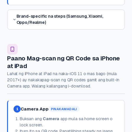
Brand-specific na steps (Samsung, Xiaomi,
Oppo/Realme)
Paano Mag-scan ng QR Code sa iPhone
at iPad
Lahat ng iPhone at iPad na naka-iOS 11 o mas bago (mula
2017+) ay nakakapag-scan ng QR codes gamit ang built-in
Camera app. Walang kailangang i-download.
Camera App
1
PINAKAMADALI
Buksan ang
Camera
app mula sa home screen o
lock screen.
Ituro ito sa QR code. Panatilihing steady ng isang