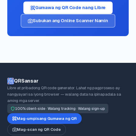
Gumawa ng QR Code nang Libre
Subukan ang Online Scanner Namin
QRSansar
Libre at pribadong QR code generator. Lahat ng pagproseso ay
nangyayari sa iyong browser — walang data na ipinapadala sa
aming mga server.
100% client-side · Walang tracking · Walang sign-up
Mag-umpisang Gumawa ng QR
Mag-scan ng QR Code