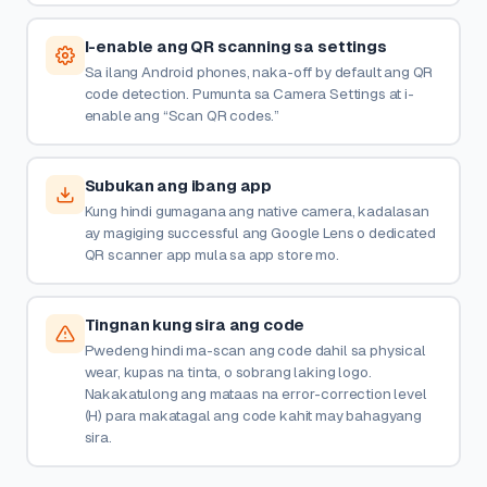
I-enable ang QR scanning sa settings
Sa ilang Android phones, naka-off by default ang QR
code detection. Pumunta sa Camera Settings at i-
enable ang “Scan QR codes.”
Subukan ang ibang app
Kung hindi gumagana ang native camera, kadalasan
ay magiging successful ang Google Lens o dedicated
QR scanner app mula sa app store mo.
Tingnan kung sira ang code
Pwedeng hindi ma-scan ang code dahil sa physical
wear, kupas na tinta, o sobrang laking logo.
Nakakatulong ang mataas na error-correction level
(H) para makatagal ang code kahit may bahagyang
sira.