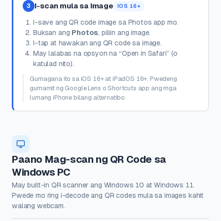
I-scan mula sa Image
3
IOS 16+
I-save ang QR code image sa Photos app mo.
Buksan ang
Photos
, piliin ang image.
I-tap at hawakan ang QR code sa image.
May lalabas na opsyon na “Open in Safari” (o
katulad nito).
Gumagana ito sa iOS 16+ at iPadOS 16+. Pwedeng
gumamit ng Google Lens o Shortcuts app ang mga
lumang iPhone bilang alternatibo.
Paano Mag-scan ng QR Code sa
Windows PC
May built-in QR scanner ang Windows 10 at Windows 11.
Pwede mo ring i-decode ang QR codes mula sa images kahit
walang webcam.