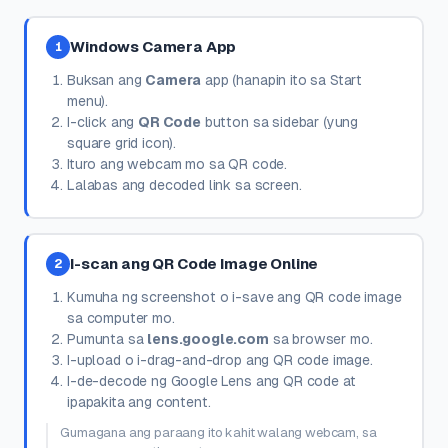
Windows Camera App
1
Buksan ang
Camera
app (hanapin ito sa Start
menu).
I-click ang
QR Code
button sa sidebar (yung
square grid icon).
Ituro ang webcam mo sa QR code.
Lalabas ang decoded link sa screen.
I-scan ang QR Code Image Online
2
Kumuha ng screenshot o i-save ang QR code image
sa computer mo.
Pumunta sa
lens.google.com
sa browser mo.
I-upload o i-drag-and-drop ang QR code image.
I-de-decode ng Google Lens ang QR code at
ipapakita ang content.
Gumagana ang paraang ito kahit walang webcam, sa