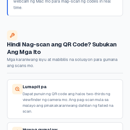
webcam ng Mac mo para mag-scan ng codes in real
time.
Hindi Nag-scan ang QR Code? Subukan
Ang Mga Ito
Mga karaniwang isyu at mabibilis na solusyon para gumana
ang scans mo.
Lumapit pa
Dapat punuin ng QR code ang halos two-thirds ng
viewfinder ng camera mo. Ang pag-scan mula sa
malayo ang pinakakaraniwang dahilan ng failed na
scan.
Huwag gumalaw