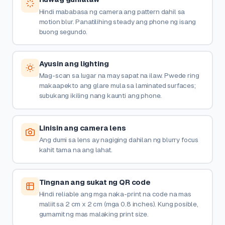
Hindi mababasa ng camera ang pattern dahil sa
motion blur. Panatilihing steady ang phone ng isang
buong segundo.
Ayusin ang lighting
Mag-scan sa lugar na may sapat na ilaw. Pwede ring
makaapekto ang glare mula sa laminated surfaces;
subukang ikiling nang kaunti ang phone.
Linisin ang camera lens
Ang dumi sa lens ay nagiging dahilan ng blurry focus
kahit tama na ang lahat.
Tingnan ang sukat ng QR code
Hindi reliable ang mga naka-print na code na mas
maliit sa 2 cm x 2 cm (mga 0.8 inches). Kung posible,
gumamit ng mas malaking print size.