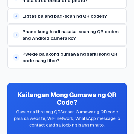
mula sa screenshot o photo?
Ligtas ba ang pag-scan ng QR codes?
Paano kung hindi nakaka-scan ng QR codes
ang Android camera ko?
Pwede ba akong gumawa ng sarili kong QR
code nang libre?
Kailangan Mong Gumawa ng QR
Code?
Ganap na libre ang QRSansar. Gumawa ng QR code
para sa website, WiFi network, WhatsApp message, o
contact card sa loob ng isang minuto.