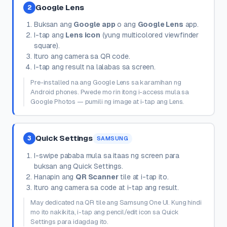
Google Lens
2
Buksan ang
Google app
o ang
Google Lens
app.
I-tap ang
Lens icon
(yung multicolored viewfinder
square).
Ituro ang camera sa QR code.
I-tap ang result na lalabas sa screen.
Pre-installed na ang Google Lens sa karamihan ng
Android phones. Pwede mo rin itong i-access mula sa
Google Photos — pumili ng image at i-tap ang Lens.
Quick Settings
3
SAMSUNG
I-swipe pababa mula sa itaas ng screen para
buksan ang Quick Settings.
Hanapin ang
QR Scanner
tile at i-tap ito.
Ituro ang camera sa code at i-tap ang result.
May dedicated na QR tile ang Samsung One UI. Kung hindi
mo ito nakikita, i-tap ang pencil/edit icon sa Quick
Settings para idagdag ito.