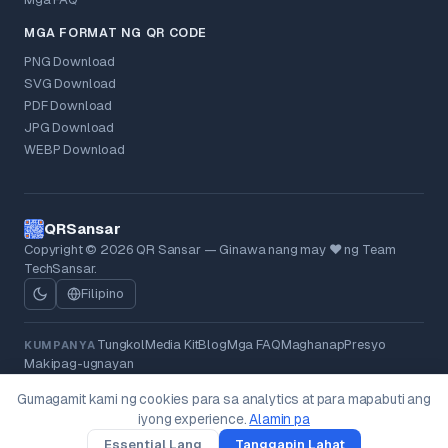
MGA FORMAT NG QR CODE
PNG Download
SVG Download
PDF Download
JPG Download
WEBP Download
QRSansar
Copyright © 2026 QR Sansar — Ginawa nang may ❤ ng Team
TechSansar.
Filipino
Tungkol
Media Kit
Blog
Mga FAQ
Maghanap
Presyo
KUMPANYA
Makipag-ugnayan
Patakaran sa Privacy
Mga Tuntunin
Patakaran sa Refund
LEGAL
Gumagamit kami ng cookies para sa analytics at para mapabuti ang
Mga Cookie
Pagtanggal ng Data
iyong experience.
Alamin pa
v0.23.0
Essential Lang
Tanggapin Lahat
Gumawa
I-scan
Mga Uri
Mga Solusyon
Ikaw