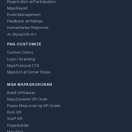
Registration at Participation
Mga Bayad
Event Management
Feedback at Ratings
Humanitarian Response
AI-Styled QR Art
PAG-CUSTOMIZE
Custom Colors
Logo / Branding
Mga Frame at CTA
Mga Dot at Corner Styles
MGA MAPAGKUKUNAN
Bakit QRSansar
Mga Dynamic QR Code
Paano Mag-scan ng QR Codes
Bulk QR
Staff QR
Page Builder
Mga FAQ