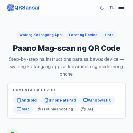
QRSansar
TL
Walang Kailangang App
Lahat ng Device
Libre
Paano Mag-scan ng QR Code
Step-by-step na instructions para sa bawat device —
walang kailangang app sa karamihan ng modernong
phone.
PUMUNTA SA DEVICE:
Android
iPhone at iPad
Windows PC
Mac
Troubleshooting
FAQ