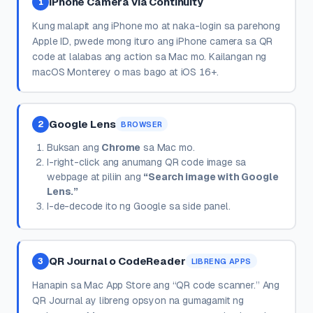
iPhone Camera via Continuity
1
Kung malapit ang iPhone mo at naka-login sa parehong
Apple ID, pwede mong ituro ang iPhone camera sa QR
code at lalabas ang action sa Mac mo. Kailangan ng
macOS Monterey o mas bago at iOS 16+.
Google Lens
2
BROWSER
Buksan ang
Chrome
sa Mac mo.
I-right-click ang anumang QR code image sa
webpage at piliin ang
“Search image with Google
Lens.”
I-de-decode ito ng Google sa side panel.
QR Journal o CodeReader
3
LIBRENG APPS
Hanapin sa Mac App Store ang “QR code scanner.” Ang
QR Journal ay libreng opsyon na gumagamit ng