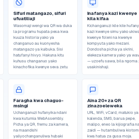
Sifuri matangazo, sifuri
Inafanya kazi kwenye
ufuatiliaji
kila kifaa
Wasomaji wengi wa QR wa duka
Kichanganuzi kile kile hufan
la programu hupata pesa kwa
kazi kwenye simu yako ukiw
kuuza historia yako ya
kwenye foleni na kwenye
changanuo au kuonyesha
kompyuta yako mezani.
matangazo ya kuibuka. Sisi
Dondosha picha ya skrini,
hatufanyi hivyo. Hakuna kitu
elekeza kamera yako ya wav
kuhusu changanuo yako
— uzoefu sawa, bila ngoma 
kinachofika kwenye seva zetu.
usakinishaji.
Faragha kwa chaguo-
Aina 20+ za QR
msingi
zinazoeleweka
Uchanganuzi hufanyika ndani
URL, WiFi, vCard, matukio ya
kwa kutumia WebAssembly.
kalenda, SMS, barua pepe,
Picha ya QR, fremu za kamera,
malipo, eneo la kijiografia n
na maandishi
zaidi — hutambuliwa kiotoma
yaliyochanganuliwa hubaki
kwa hatua za gusa moja.