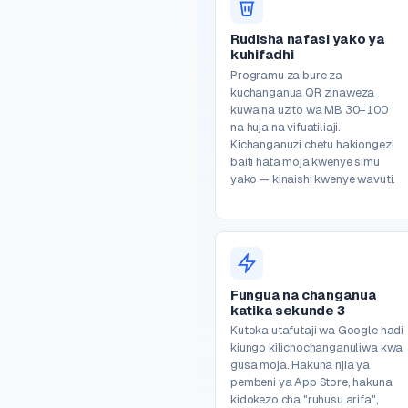
Rudisha nafasi yako ya
kuhifadhi
Programu za bure za
kuchanganua QR zinaweza
kuwa na uzito wa MB 30–100
na huja na vifuatiliaji.
Kichanganuzi chetu hakiongezi
baiti hata moja kwenye simu
yako — kinaishi kwenye wavuti.
Fungua na changanua
katika sekunde 3
Kutoka utafutaji wa Google hadi
kiungo kilichochanganuliwa kwa
gusa moja. Hakuna njia ya
pembeni ya App Store, hakuna
kidokezo cha "ruhusu arifa",