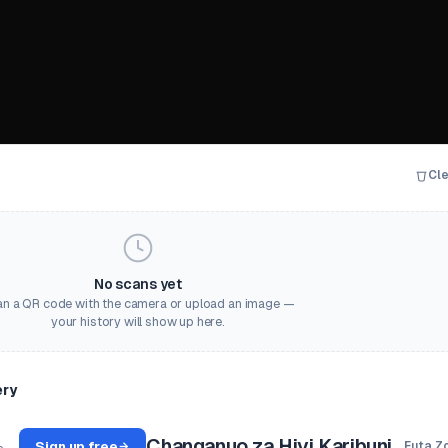
Cle
No scans yet
n a QR code with the camera or upload an image —
your history will show up here.
ery
Changanuo za Hivi Karibuni
Sign up free
Futa Z