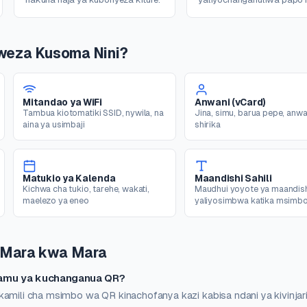
aweza Kusoma Nini?
Mitandao ya WiFi
Anwani (vCard)
Tambua kiotomatiki SSID, nywila, na
Jina, simu, barua pepe, anwa
aina ya usimbaji
shirika
Matukio ya Kalenda
Maandishi Sahili
Kichwa cha tukio, tarehe, wakati,
Maudhui yoyote ya maandis
maelezo ya eneo
yaliyosimbwa katika msimb
 Mara kwa Mara
gramu ya kuchanganua QR?
kamili cha msimbo wa QR kinachofanya kazi kabisa ndani ya kivinjar