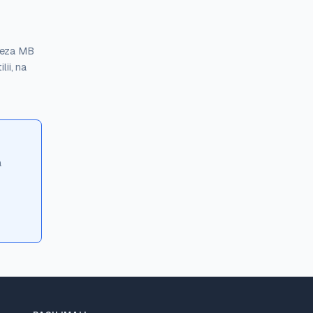
teza MB
ii, na
a