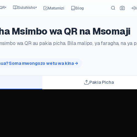
 QR
Suluhisho
Matumizi
Blog
▾
▾
ha Msimbo wa QR na Msomaji
imbo wa QR au pakia picha. Bila malipo, ya faragha, na ya 
nua? Soma mwongozo wetu wa kina →
Pakia Picha