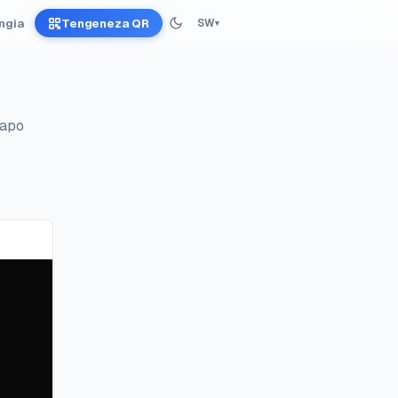
Ingia
Tengeneza QR
SW
▾
papo