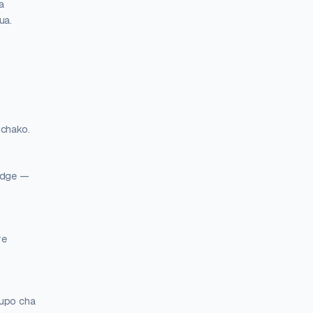
a
ua.
 chako.
 Edge —
ye
hupo cha