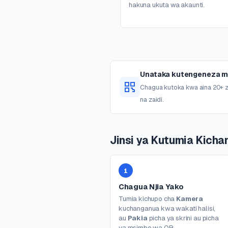
hakuna ukuta wa akaunti.
Unataka kutengeneza 
Chagua kutoka kwa aina 20+ za
na zaidi.
Jinsi ya Kutumia Kicha
1
Chagua Njia Yako
Tumia kichupo cha
Kamera
kuchanganua kwa wakati halisi,
au
Pakia
picha ya skrini au picha
ya msimbo wa QR.