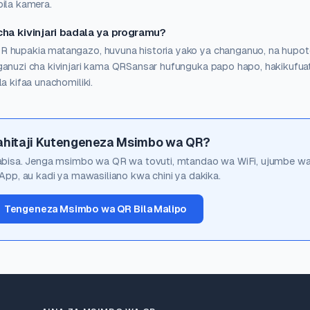
ila kamera.
cha kivinjari badala ya programu?
R hupakia matangazo, huvuna historia yako ya changanuo, na hupo
anuzi cha kivinjari kama QRSansar hufunguka papo hapo, hakikufuatil
a kifaa unachomiliki.
ahitaji Kutengeneza Msimbo wa QR?
kabisa. Jenga msimbo wa QR wa tovuti, mtandao wa WiFi, ujumbe w
pp, au kadi ya mawasiliano kwa chini ya dakika.
Tengeneza Msimbo wa QR Bila Malipo