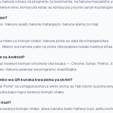
a, hakuna ruhusa za programu za kusimamia, na hakuna masasisho y
u kwenye simu, kompyuta kibao au kompyuta yoyote uanze kuchangan
lipo?
omo. Hakuna usajili, hakuna matangazo, hakuna alama za maji.
 ndani ya kivinjari chako. Hakuna picha au data iliyochanganuliwa
Mlisho wa kamera yako na picha zilizopakiwa hubaki kwenye kifaa
e na Android?
azi kwenye kivinjari chochote cha kisasa — Chrome, Safari, Firefox,
i. Hakuna upakuaji wa programu unaohitajika.
bo wa QR kutoka kwa picha ya skrini?
 Picha" na uchague picha ya skrini, picha, au faili lolote la picha len
ika papo hapo kwenye kivinjari chako.
 kazi?
kwenye kivinjari chako. Ikiwa kamera bado haifanyi kazi, jaribu kic