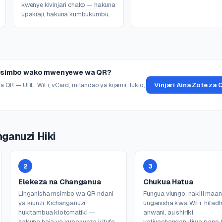
kwenye kivinjari chako — hakuna
upakiaji, hakuna kumbukumbu.
msimbo wako mwenyewe wa QR?
Vinjari Aina Zote za 
 QR — URL, WiFi, vCard, mitandao ya kijamii, tukio,
nganuzi Hiki
2
3
Elekeza na Changanua
Chukua Hatua
Linganisha msimbo wa QR ndani
Fungua viungo, nakili maan
ya kiunzi. Kichanganuzi
unganisha kwa WiFi, hifadh
hukitambua kiotomatiki —
anwani, au shiriki
hakuna haja ya kubonyeza kitufe.
yaliyochanganuliwa papo 