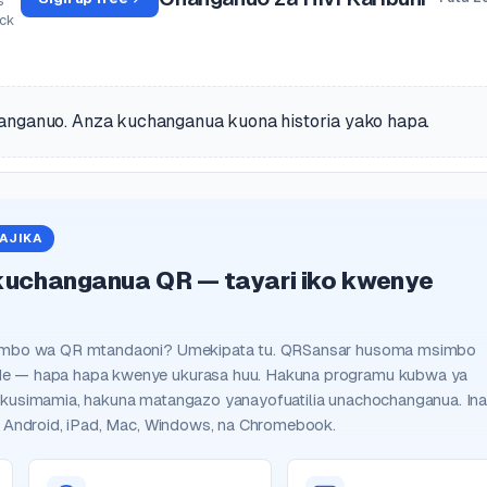
s
ock
nganuo. Anza kuchanganua kuona historia yako hapa.
AJIKA
kuchanganua QR — tayari iko kwenye
simbo wa QR mtandaoni? Umekipata tu. QRSansar husoma msimbo
e — hapa hapa kwenye ukurasa huu. Hakuna programu kubwa ya
 kusimamia, hakuna matangazo yanayofuatilia unachochanganua. In
, Android, iPad, Mac, Windows, na Chromebook.