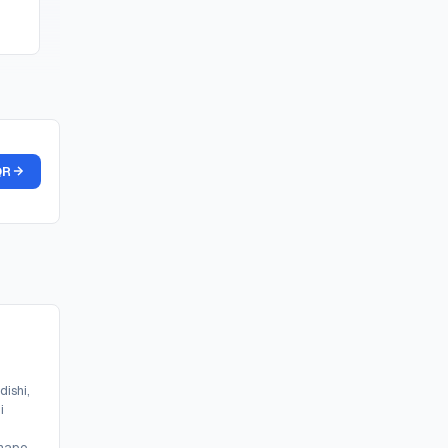
QR
dishi,
i
hapo.