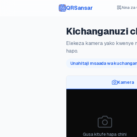
QRSansar
Aina za
Kichanganuzi c
Elekeza kamera yako kwenye ms
hapo.
Unahitaji msaada wa kuchanga
Kamera
Gusa kitufe hapa chini