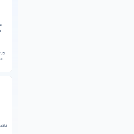
ya
a
uti
za
a
tiki