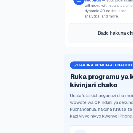
seconds
— your local scan
will move with you, plus unl
dynamic QR codes, scan
analytics, and more.
Bado hakuna cha
HAKUNA UPAKUAJI UNAOHIT
Ruka programu ya 
kivinjari chako
Unatafuta kichanganuzi cha m
wowote wa QR ndani ya sekund
kuchanganua, hakuna ruhusa za
kazi vivyo hivyo kwenye iPhone