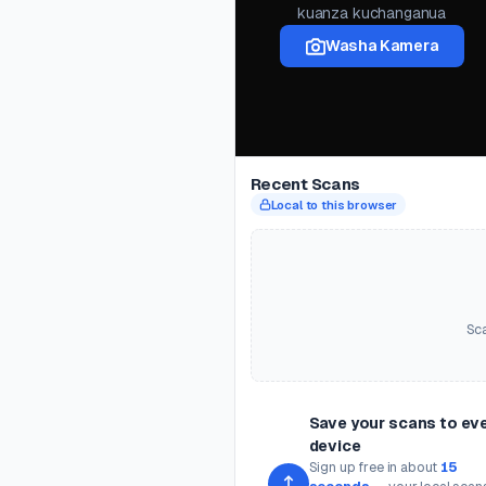
kuanza kuchanganua
Washa Kamera
Recent Scans
Local to this browser
Sca
Save your scans to ev
device
Sign up free in about
15