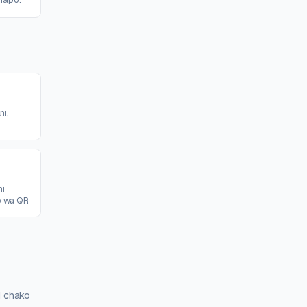
ni,
hi
o wa QR
i chako