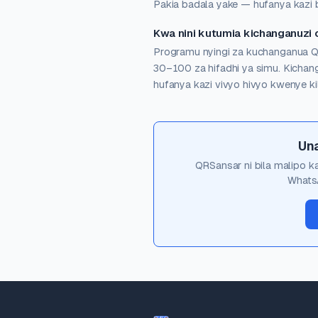
Pakia badala yake — hufanya kazi b
Kwa nini kutumia kichanganuzi 
Programu nyingi za kuchanganua Q
30–100 za hifadhi ya simu. Kichang
hufanya kazi vivyo hivyo kwenye kil
Un
QRSansar ni bila malipo 
WhatsA