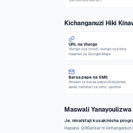
Kichanganuzi Hiki Kin
URL na Viungo
Viungo vya tovuti, viungo vya kina,
maeneo ya Google Maps
Barua pepe na SMS
Anwani za barua pepe zilizojazwa
awali, nambari za simu, ujumbe
Maswali Yanayoulizwa
Je, ninahitaji kusakinisha pro
Hapana. QRSansar ni kichanganuzi 