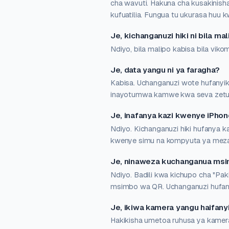
cha wavuti. Hakuna cha kusakinish
kufuatilia. Fungua tu ukurasa hu
Je, kichanganuzi hiki ni bila ma
Ndiyo, bila malipo kabisa bila vik
Je, data yangu ni ya faragha?
Kabisa. Uchanganuzi wote hufanyika
inayotumwa kamwe kwa seva zetu. 
Je, inafanya kazi kwenye iPhon
Ndiyo. Kichanganuzi hiki hufanya k
kwenye simu na kompyuta ya mezan
Je, ninaweza kuchanganua msim
Ndiyo. Badili kwa kichupo cha "Pakia
msimbo wa QR. Uchanganuzi hufany
Je, ikiwa kamera yangu haifanyi
Hakikisha umetoa ruhusa ya kamera 