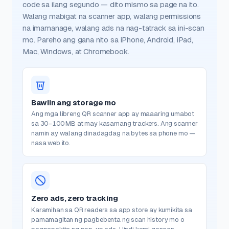
code sa ilang segundo — dito mismo sa page na ito.
Walang mabigat na scanner app, walang permissions
na imamanage, walang ads na nag-tatrack sa ini-scan
mo. Pareho ang gana nito sa iPhone, Android, iPad,
Mac, Windows, at Chromebook.
Bawiin ang storage mo
Ang mga libreng QR scanner app ay maaaring umabot
sa 30–100 MB at may kasamang trackers. Ang scanner
namin ay walang dinadagdag na bytes sa phone mo —
nasa web ito.
Zero ads, zero tracking
Karamihan sa QR readers sa app store ay kumikita sa
pamamagitan ng pagbebenta ng scan history mo o