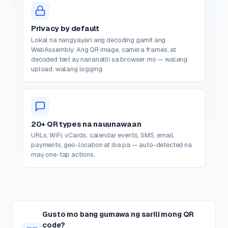
Privacy by default
Lokal na nangyayari ang decoding gamit ang
WebAssembly. Ang QR image, camera frames, at
decoded text ay nananatili sa browser mo — walang
upload, walang logging.
20+ QR types na nauunawaan
URLs, WiFi, vCards, calendar events, SMS, email,
payments, geo-location at iba pa — auto-detected na
may one-tap actions.
Gusto mo bang gumawa ng sarili mong QR
code?