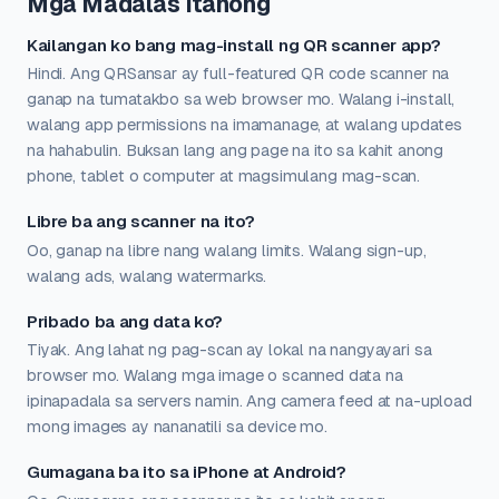
Mga Madalas Itanong
Kailangan ko bang mag-install ng QR scanner app?
Hindi. Ang QRSansar ay full-featured QR code scanner na
ganap na tumatakbo sa web browser mo. Walang i-install,
walang app permissions na imamanage, at walang updates
na hahabulin. Buksan lang ang page na ito sa kahit anong
phone, tablet o computer at magsimulang mag-scan.
Libre ba ang scanner na ito?
Oo, ganap na libre nang walang limits. Walang sign-up,
walang ads, walang watermarks.
Pribado ba ang data ko?
Tiyak. Ang lahat ng pag-scan ay lokal na nangyayari sa
browser mo. Walang mga image o scanned data na
ipinapadala sa servers namin. Ang camera feed at na-upload
mong images ay nananatili sa device mo.
Gumagana ba ito sa iPhone at Android?