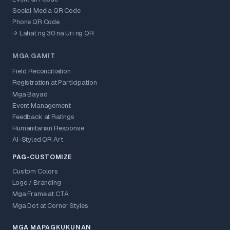
Social Media QR Code
Phone QR Code
→ Lahat ng 30 na Uri ng QR
MGA GAMIT
Field Reconciliation
Registration at Participation
Mga Bayad
Event Management
Feedback at Ratings
Humanitarian Response
AI-Styled QR Art
PAG-CUSTOMIZE
Custom Colors
Logo / Branding
Mga Frame at CTA
Mga Dot at Corner Styles
MGA MAPAGKUKUNAN