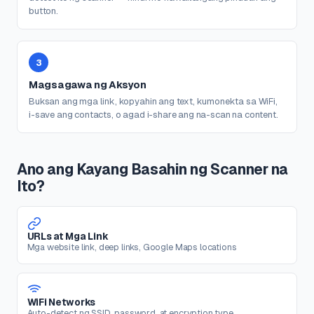
button.
3
Magsagawa ng Aksyon
Buksan ang mga link, kopyahin ang text, kumonekta sa WiFi,
i-save ang contacts, o agad i-share ang na-scan na content.
Ano ang Kayang Basahin ng Scanner na
Ito?
URLs at Mga Link
Mga website link, deep links, Google Maps locations
WiFi Networks
Auto-detect ng SSID, password, at encryption type