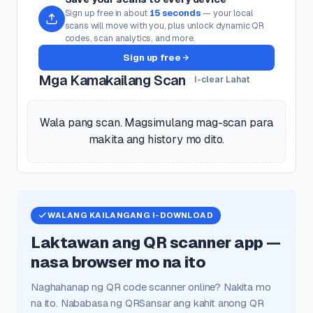
Sign up free in about
15 seconds
— your local
scans will move with you, plus unlock dynamic QR
codes, scan analytics, and more.
Sign up free
Mga Kamakailang Scan
I-clear Lahat
Wala pang scan. Magsimulang mag-scan para
makita ang history mo dito.
WALANG KAILANGANG I-DOWNLOAD
Laktawan ang QR scanner app —
nasa browser mo na ito
Naghahanap ng QR code scanner online? Nakita mo
na ito. Nababasa ng QRSansar ang kahit anong QR