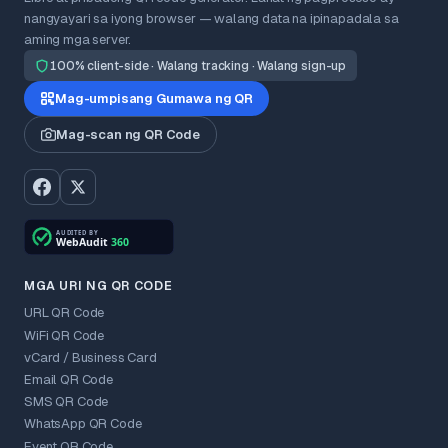
nangyayari sa iyong browser — walang data na ipinapadala sa
aming mga server.
100% client-side · Walang tracking · Walang sign-up
Mag-umpisang Gumawa ng QR
Mag-scan ng QR Code
MGA URI NG QR CODE
URL QR Code
WiFi QR Code
vCard / Business Card
Email QR Code
SMS QR Code
WhatsApp QR Code
Event QR Code