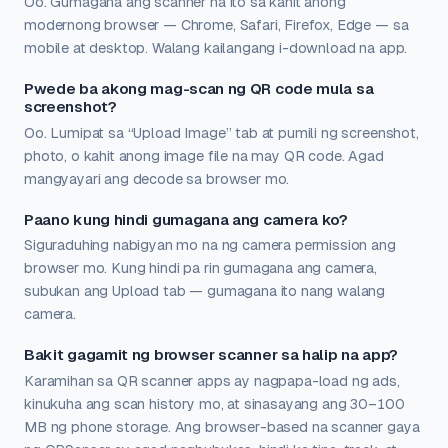
Oo. Gumagana ang scanner na ito sa kahit anong
modernong browser — Chrome, Safari, Firefox, Edge — sa
mobile at desktop. Walang kailangang i-download na app.
Pwede ba akong mag-scan ng QR code mula sa
screenshot?
Oo. Lumipat sa “Upload Image” tab at pumili ng screenshot,
photo, o kahit anong image file na may QR code. Agad
mangyayari ang decode sa browser mo.
Paano kung hindi gumagana ang camera ko?
Siguraduhing nabigyan mo na ng camera permission ang
browser mo. Kung hindi pa rin gumagana ang camera,
subukan ang Upload tab — gumagana ito nang walang
camera.
Bakit gagamit ng browser scanner sa halip na app?
Karamihan sa QR scanner apps ay nagpapa-load ng ads,
kinukuha ang scan history mo, at sinasayang ang 30–100
MB ng phone storage. Ang browser-based na scanner gaya