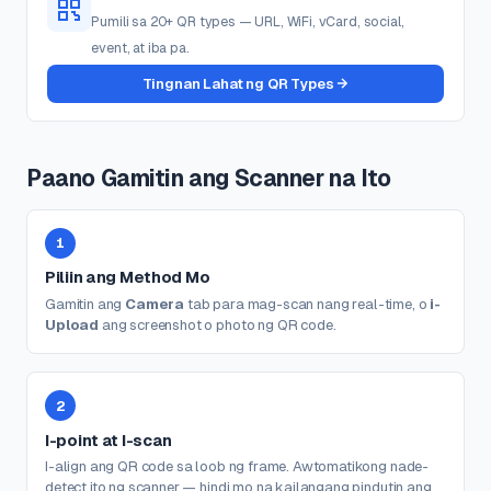
Pumili sa 20+ QR types — URL, WiFi, vCard, social,
event, at iba pa.
Tingnan Lahat ng QR Types
Paano Gamitin ang Scanner na Ito
1
Piliin ang Method Mo
Gamitin ang
Camera
tab para mag-scan nang real-time, o
i-
Upload
ang screenshot o photo ng QR code.
2
I-point at I-scan
I-align ang QR code sa loob ng frame. Awtomatikong nade-
detect ito ng scanner — hindi mo na kailangang pindutin ang