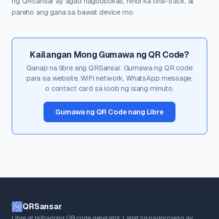
ng QRSansar ay agad nagbubukas, hindi ka tina-track, at
pareho ang gana sa bawat device mo.
Kailangan Mong Gumawa ng QR Code?
Ganap na libre ang QRSansar. Gumawa ng QR code
para sa website, WiFi network, WhatsApp message,
o contact card sa loob ng isang minuto.
Gumawa ng QR Code nang Libre
QRSansar
Libre at pribadong QR code generator. Lahat ng pagproseso ay