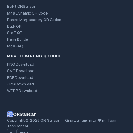
Bakit QRSansar
Mga Dynamic QR Code
Paano Mag-scan ng QR Codes
Bulk QR
Staff QR
Page Builder
Mga FAQ
MGA FORMAT NG QR CODE
PNG Download
SVG Download
PDF Download
JPG Download
WEBP Download
QRSansar
Copyright © 2026 QR Sansar — Ginawa nang may ❤ ng Team
TechSansar.