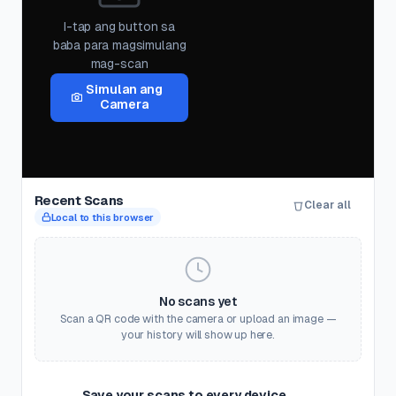
I-tap ang button sa
baba para magsimulang
mag-scan
Simulan ang
Camera
Recent Scans
Clear all
Local to this browser
No scans yet
Scan a QR code with the camera or upload an image —
your history will show up here.
Save your scans to every device