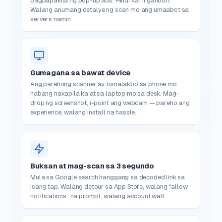
pagpapakita ng pop-up ads. Hindi kami ganoon.
Walang anumang detalye ng scan mo ang umaabot sa
servers namin.
Gumagana sa bawat device
Ang parehong scanner ay tumatakbo sa phone mo
habang nakapila ka at sa laptop mo sa desk. Mag-
drop ng screenshot, i-point ang webcam — pareho ang
experience, walang install na hassle.
Buksan at mag-scan sa 3 segundo
Mula sa Google search hanggang sa decoded link sa
isang tap. Walang detour sa App Store, walang “allow
notifications” na prompt, walang account wall.