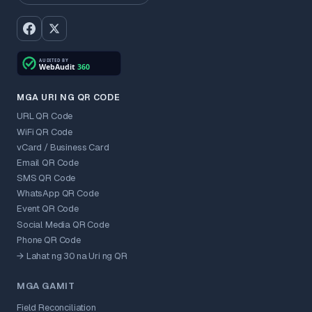
MGA URI NG QR CODE
URL QR Code
WiFi QR Code
vCard / Business Card
Email QR Code
SMS QR Code
WhatsApp QR Code
Event QR Code
Social Media QR Code
Phone QR Code
→ Lahat ng 30 na Uri ng QR
MGA GAMIT
Field Reconciliation