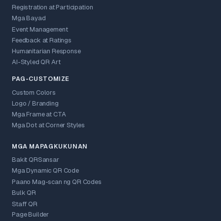
Registration at Participation
Mga Bayad
Event Management
Feedback at Ratings
Humanitarian Response
AI-Styled QR Art
PAG-CUSTOMIZE
Custom Colors
Logo / Branding
Mga Frame at CTA
Mga Dot at Corner Styles
MGA MAPAGKUKUNAN
Bakit QRSansar
Mga Dynamic QR Code
Paano Mag-scan ng QR Codes
Bulk QR
Staff QR
Page Builder