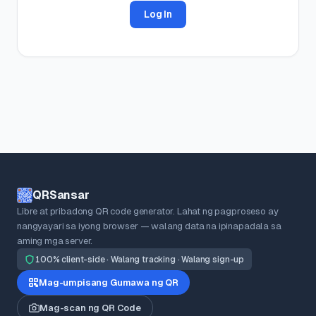
Log In
QRSansar
Libre at pribadong QR code generator. Lahat ng pagproseso ay
nangyayari sa iyong browser — walang data na ipinapadala sa
aming mga server.
100% client-side · Walang tracking · Walang sign-up
Mag-umpisang Gumawa ng QR
Mag-scan ng QR Code