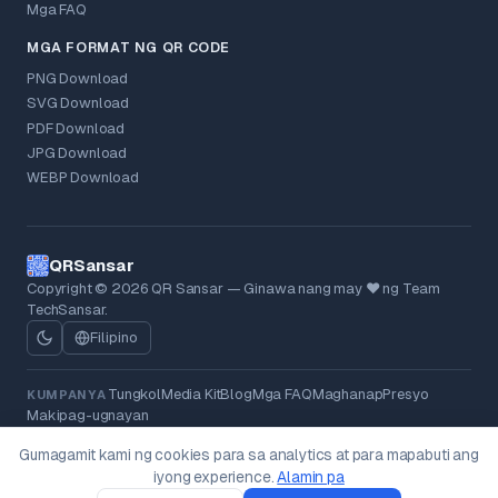
Mga FAQ
MGA FORMAT NG QR CODE
PNG Download
SVG Download
PDF Download
JPG Download
WEBP Download
QRSansar
Copyright © 2026 QR Sansar — Ginawa nang may ❤ ng Team
TechSansar.
Filipino
Tungkol
Media Kit
Blog
Mga FAQ
Maghanap
Presyo
KUMPANYA
Makipag-ugnayan
Patakaran sa Privacy
Mga Tuntunin
Patakaran sa Refund
LEGAL
Gumagamit kami ng cookies para sa analytics at para mapabuti ang
Mga Cookie
Pagtanggal ng Data
iyong experience.
Alamin pa